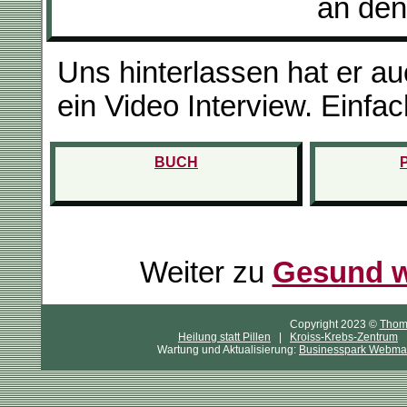
an de
Uns hinterlassen hat er a
ein Video Interview. Einfa
BUCH
Weiter zu
Gesund w
Copyright 2023 ©
Thoma
Heilung statt Pillen
|
Kroiss-Krebs-Zentrum
Wartung und Aktualisierung:
Businesspark Webmas